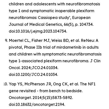
children and adolescents with neurofibromatosis
type 1 and symptomatic inoperable plexiform
neurofibromas: Cassiopea study’, European
Journal of Medical Genetics, 66(5), p. 104734.
doi:10.1016/j.ejmg.2023.104734.
Moertel CL, Fisher MJ, Weiss BD, et al. ReNeu: A
pivotal, Phase IIb trial of mirdametinib in adults
and children with symptomatic neurofibromatosis
type 1-associated plexiform neurofibroma. J Clin
Oncol. 2024;JCO.24.01034.
doi:10.1200/JCO.24.01034.
Yap YS, McPherson JR, Ong CK, et al. The NF1
gene revisited - from bench to bedside.
Oncotarget. 2014;5(15):5873-5892.
doi:10.18632/oncotarget.2194.