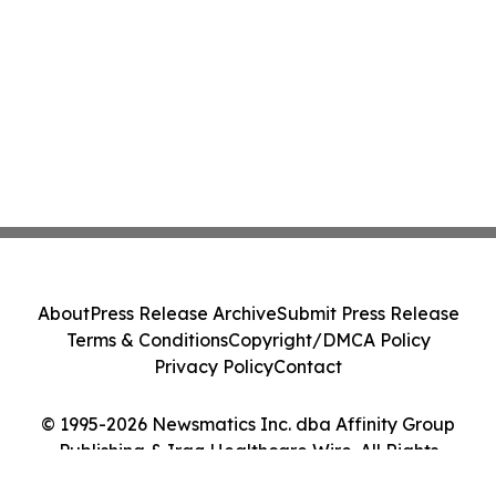
About
Press Release Archive
Submit Press Release
Terms & Conditions
Copyright/DMCA Policy
Privacy Policy
Contact
© 1995-2026 Newsmatics Inc. dba Affinity Group
Publishing & Iraq Healthcare Wire. All Rights
Reserved.