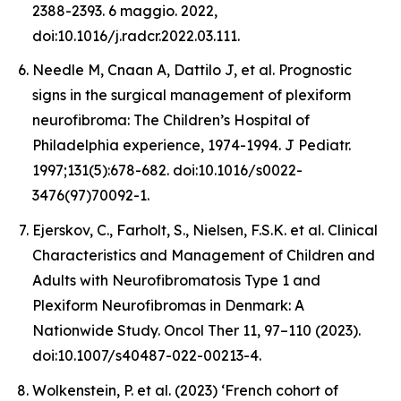
2388-2393. 6 maggio. 2022,
doi:10.1016/j.radcr.2022.03.111.
Needle M, Cnaan A, Dattilo J, et al. Prognostic
signs in the surgical management of plexiform
neurofibroma: The Children’s Hospital of
Philadelphia experience, 1974-1994. J Pediatr.
1997;131(5):678-682. doi:10.1016/s0022-
3476(97)70092-1.
Ejerskov, C., Farholt, S., Nielsen, F.S.K. et al. Clinical
Characteristics and Management of Children and
Adults with Neurofibromatosis Type 1 and
Plexiform Neurofibromas in Denmark: A
Nationwide Study. Oncol Ther 11, 97–110 (2023).
doi:10.1007/s40487-022-00213-4.
Wolkenstein, P. et al. (2023) ‘French cohort of