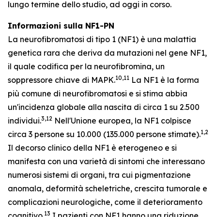
lungo termine dello studio, ad oggi in corso.
Informazioni sulla NF1-PN
La neurofibromatosi di tipo 1 (NF1) è una malattia
genetica rara che deriva da mutazioni nel gene NF1,
il quale codifica per la neurofibromina, un
10,11
soppressore chiave di MAPK.
La NF1 è la forma
più comune di neurofibromatosi e si stima abbia
un'incidenza globale alla nascita di circa 1 su 2.500
3,12
individui.
Nell'Unione europea, la NF1 colpisce
1,2
circa 3 persone su 10.000 (135.000 persone stimate).
Il decorso clinico della NF1 è eterogeneo e si
manifesta con una varietà di sintomi che interessano
numerosi sistemi di organi, tra cui pigmentazione
anomala, deformità scheletriche, crescita tumorale e
complicazioni neurologiche, come il deterioramento
13
cognitivo.
I pazienti con NF1 hanno una riduzione